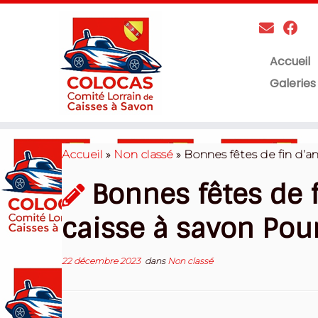
Accueil
Galeries
Skip
to
Accueil
»
Non classé
»
Bonnes fêtes de fin d’an
content
Bonnes fêtes de 
caisse à savon Pour
22 décembre 2023
dans
Non classé