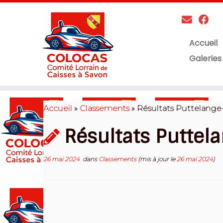
Accueil
Galeries
Skip
to
Accueil
»
Classements
»
Résultats Puttelange-
content
Résultats Puttel
26 mai 2024
dans
Classements
(mis à jour le
26 mai 2024
)