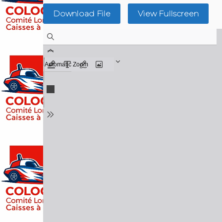
Download File
View Fullscreen