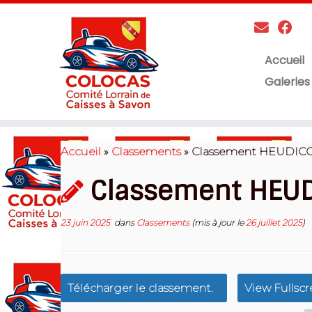
Accueil
Galeries
Skip
to
Accueil
»
Classements
»
Classement HEUDIC
content
Classement HEU
23 juin 2025
dans
Classements
(mis à jour le
26 juillet 2025
)
Télécharger le classement.
View Fullsc