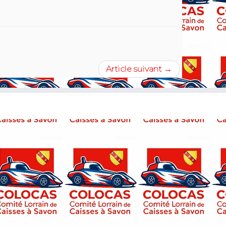
Article suivant
→