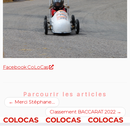
Facebook CoLoCas
Parcourir les articles
←
Merci Stéphane….
Classement BACCARAT 2022
→