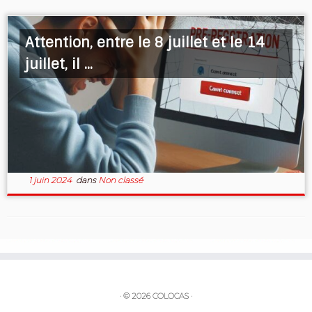
Attention, entre le 8 juillet et le 14
juillet, il ...
1 juin 2024
dans
Non classé
·
© 2026
COLOCAS
·