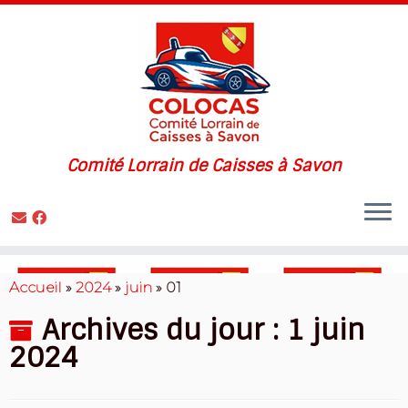
Comité Lorrain de Caisses à Savon
Skip
to
Accueil
»
2024
»
juin
»
01
content
Archives du jour :
1 juin
2024