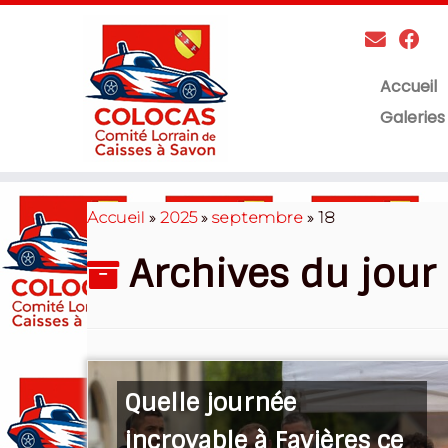
Accueil
Galeries
Skip
to
Accueil
»
2025
»
septembre
»
18
content
Archives du jour 
Quelle journée
incroyable à Favières ce