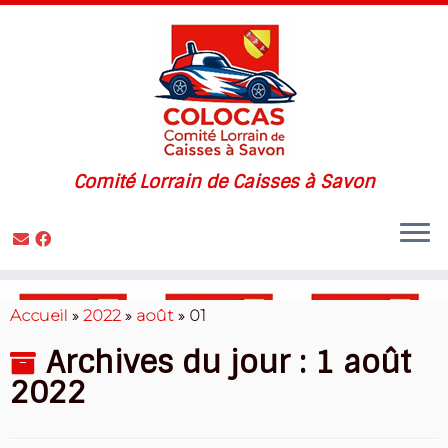
Comité Lorrain de Caisses à Savon
Skip
to
Accueil
»
2022
»
août
»
01
content
Archives du jour :
1 août
2022